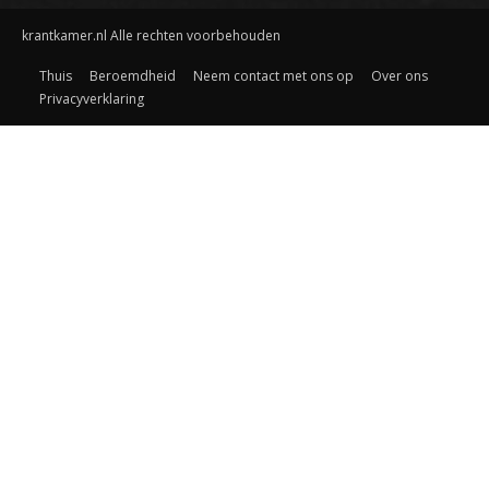
krantkamer.nl Alle rechten voorbehouden
Thuis
Beroemdheid
Neem contact met ons op
Over ons
Privacyverklaring