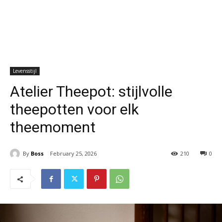
Levensstijl
Atelier Theepot: stijlvolle
theepotten voor elk
theemoment
By
Boss
February 25, 2026
210
0