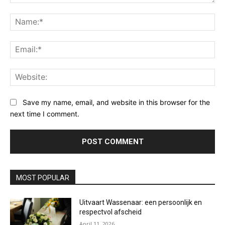
Comment:
Na
Ema
Web
Save my name, email, and website in this browser for the
next time I comment.
MOST POPULAR
Uitvaart Wassenaar: een persoonlijk en
respectvol afscheid
April 11, 2026