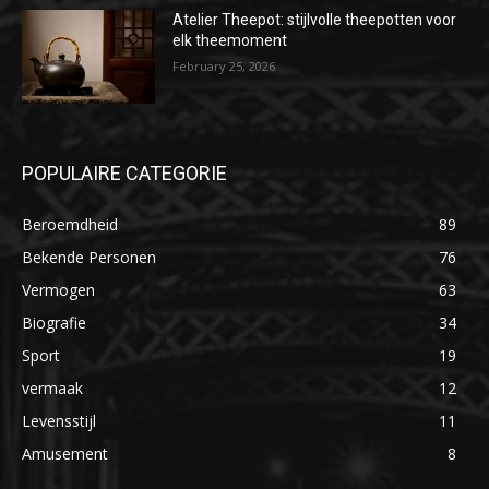
Atelier Theepot: stijlvolle theepotten voor
elk theemoment
February 25, 2026
POPULAIRE CATEGORIE
Beroemdheid
89
Bekende Personen
76
Vermogen
63
Biografie
34
Sport
19
vermaak
12
Levensstijl
11
Amusement
8