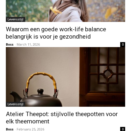
Levensstijl
Waarom een goede work-life balance
belangrijk is voor je gezondheid
Boss
-
March 11, 2026
0
Levensstijl
Atelier Theepot: stijlvolle theepotten voor
elk theemoment
Boss
-
February 25, 2026
0