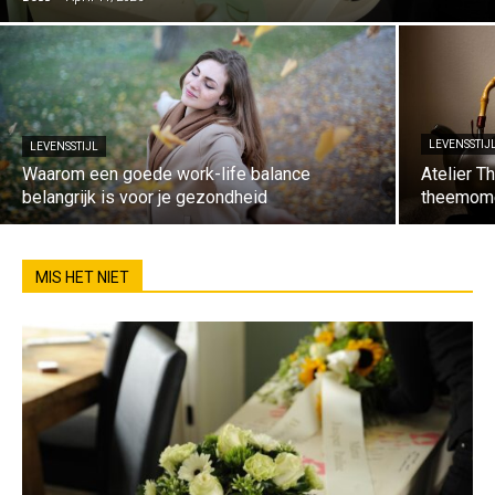
LEVENSSTIJ
LEVENSSTIJL
Waarom een goede work-life balance
Atelier T
belangrijk is voor je gezondheid
theemom
MIS HET NIET