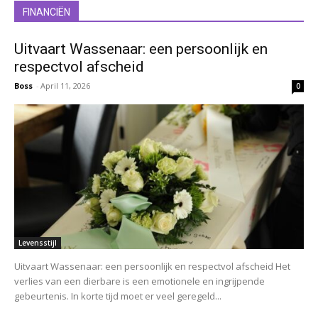
FINANCIËN
Uitvaart Wassenaar: een persoonlijk en
respectvol afscheid
Boss
-
April 11, 2026
0
Levensstijl
Uitvaart Wassenaar: een persoonlijk en respectvol afscheid Het
verlies van een dierbare is een emotionele en ingrijpende
gebeurtenis. In korte tijd moet er veel geregeld...