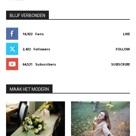
BLIJF VERBONDEN
16,922
Fans
LIKE
2,432
Followers
FOLLOW
64,521
Subscribers
SUBSCRIBE
MAAK HET MODERN