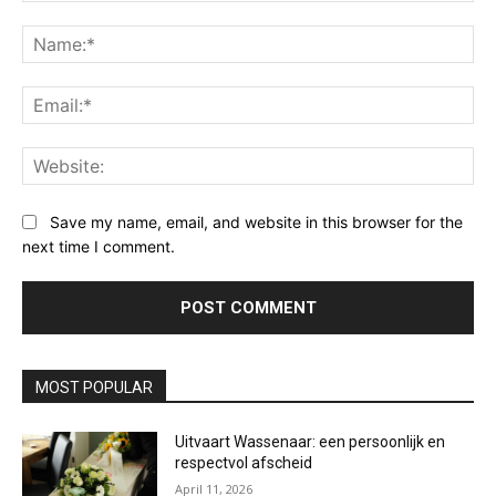
Comment:
Na
Ema
Web
Save my name, email, and website in this browser for the
next time I comment.
MOST POPULAR
Uitvaart Wassenaar: een persoonlijk en
respectvol afscheid
April 11, 2026