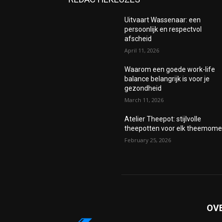
Uitvaart Wassenaar: een
persoonlijk en respectvol
afscheid
April 11, 2026
Waarom een goede work-life
balance belangrijk is voor je
gezondheid
March 11, 2026
Atelier Theepot: stijlvolle
theepotten voor elk theemome
February 25, 2026
OV