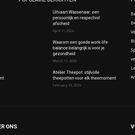
Uitvaart Wassenaar: een
B
persoonlijk en respectvol
B
afscheid
April 11, 2026
V
Bi
Waarom een goede work-life
balance belangrijk is voor je
Sp
gezondheid
v
March 11, 2026
Le
Atelier Theepot: stijlvolle
A
nt
theepotten voor elk theemoment
February 25, 2026
ER ONS
V