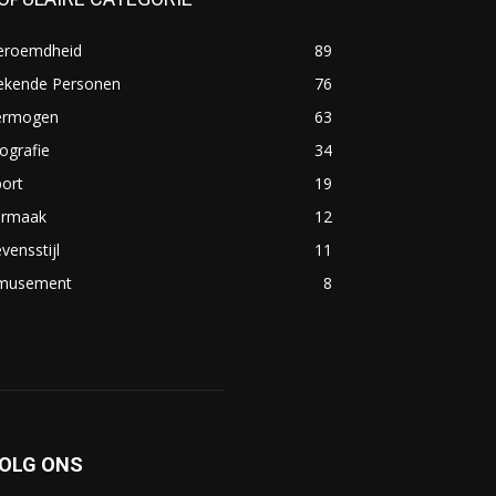
eroemdheid
89
ekende Personen
76
ermogen
63
ografie
34
ort
19
ermaak
12
vensstijl
11
musement
8
OLG ONS