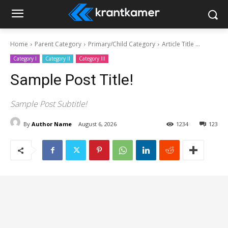
Home
Parent Category
Primary/Child Category
Article Title ...
Category I
Category II
Category III
Sample Post Title!
Sample Post Subtitle!
By
Author Name
August 6, 2026
1234
123