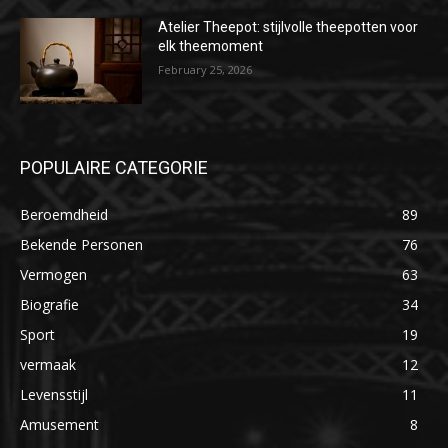
Atelier Theepot: stijlvolle theepotten voor
elk theemoment
February 25, 2026
POPULAIRE CATEGORIE
Beroemdheid
89
Bekende Personen
76
Vermogen
63
Biografie
34
Sport
19
vermaak
12
Levensstijl
11
Amusement
8