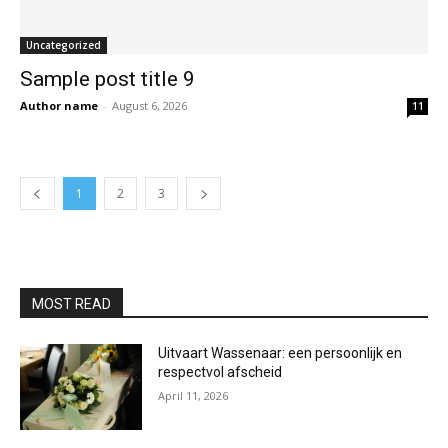
Uncategorized
Sample post title 9
Author name
-
August 6, 2026
11
1
2
3
MOST READ
Uitvaart Wassenaar: een persoonlijk en
respectvol afscheid
April 11, 2026