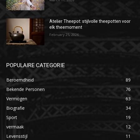
Atelier Theepot: stijlvolle theepotten voor
elk theemoment
February 25, 2026
POPULAIRE CATEGORIE
Beroemdheid
89
Bekende Personen
76
Vermogen
63
Biografie
34
Sport
19
vermaak
12
Levensstijl
11