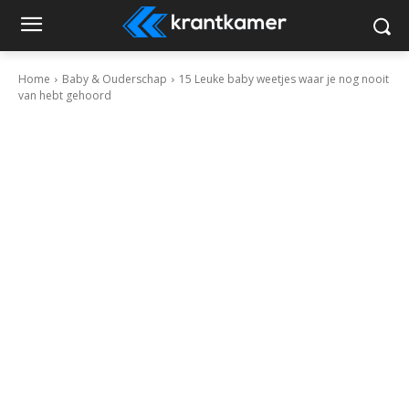
Home
Baby & Ouderschap
15 Leuke baby weetjes waar je nog nooit
van hebt gehoord