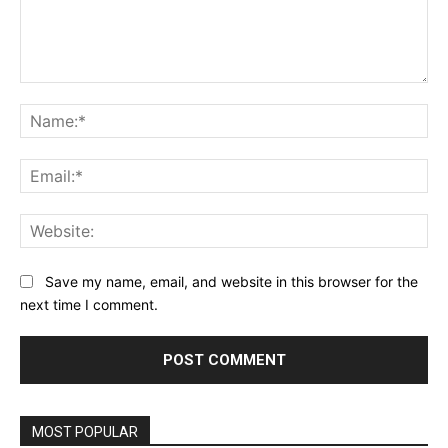
Comment:
Na
Ema
Web
Save my name, email, and website in this browser for the
next time I comment.
MOST POPULAR