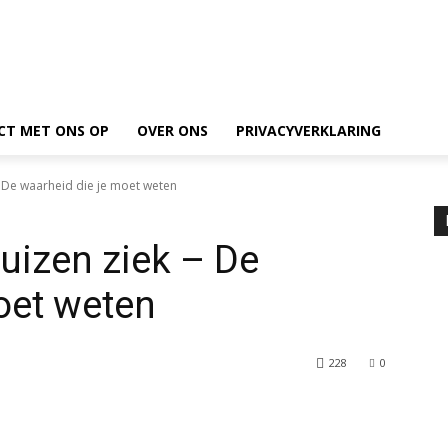
CT MET ONS OP
OVER ONS
PRIVACYVERKLARING
 De waarheid die je moet weten
uizen ziek – De
oet weten
228
0