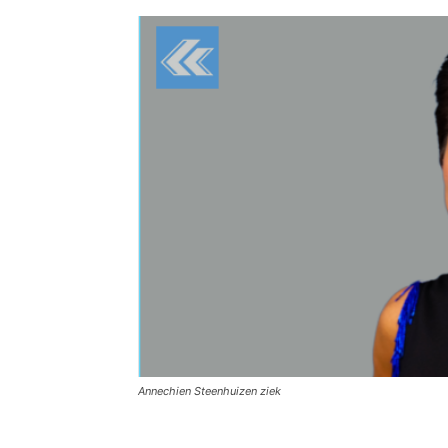
Annechien Steenhuizen ziek