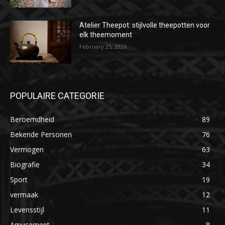
Atelier Theepot: stijlvolle theepotten voor
elk theemoment
February 25, 2026
POPULAIRE CATEGORIE
Beroemdheid
89
Bekende Personen
76
Vermogen
63
Biografie
34
Sport
19
vermaak
12
Levensstijl
11
Amusement
8