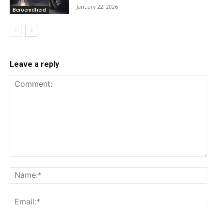
January 22, 2026
Beroemdheid
Leave a reply
Comment:
Na
Ema