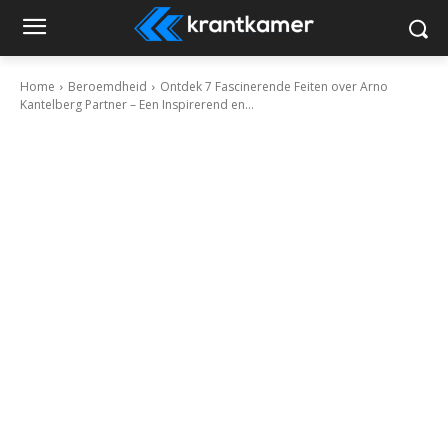
Home
Beroemdheid
Ontdek 7 Fascinerende Feiten over Arno
Kantelberg Partner – Een Inspirerend en...