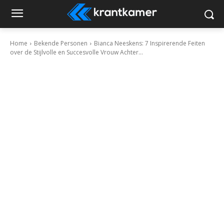
Home
Bekende Personen
Bianca Neeskens: 7 Inspirerende Feiten
over de Stijlvolle en Succesvolle Vrouw Achter...