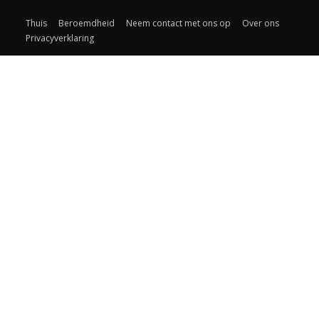
Thuis
Beroemdheid
Neem contact met ons op
Over ons
Privacyverklaring