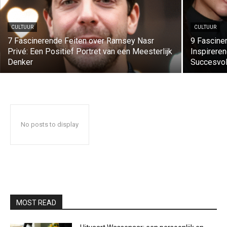
CULTUUR
CULTUUR
7 Fascinerende Feiten over Ramsey Nasr
9 Fascine
Privé: Een Positief Portret van een Meesterlijk
Inspireren
Denker
Succesvol
No posts to display
MOST READ