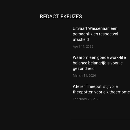
REDACTIEKEUZES
Uitvaart Wassenaar: een
persoonlijk en respectvol
afscheid
April 11, 2026
Waarom een goede work-life
balance belangrijk is voor je
gezondheid
March 11, 2026
Atelier Theepot: stijlvolle
theepotten voor elk theemome
February 25, 2026