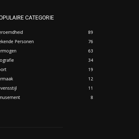
OPULAIRE CATEGORIE
eroemdheid
89
ekende Personen
76
ermogen
63
ografie
34
ort
19
ermaak
12
vensstijl
11
musement
8