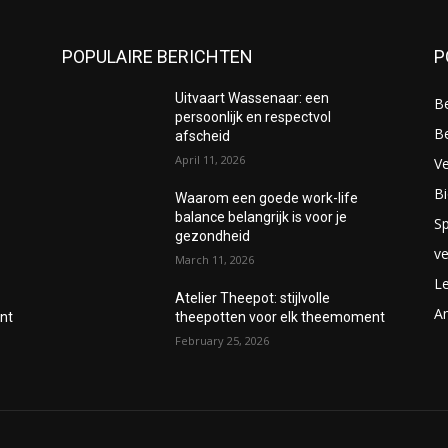
POPULAIRE BERICHTEN
P
Uitvaart Wassenaar: een
B
persoonlijk en respectvol
B
afscheid
April 11, 2026
V
Bi
Waarom een goede work-life
balance belangrijk is voor je
Sp
gezondheid
v
March 11, 2026
Le
Atelier Theepot: stijlvolle
A
nt
theepotten voor elk theemoment
February 25, 2026