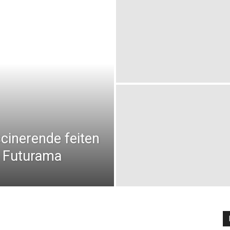
scinerende feiten
it Futurama