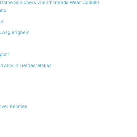
Dafne Schippers vriend’ Steeds Weer Opduikt
and
ur
euwsgierigheid
port
vacy in Liefdesrelaties
over Relaties