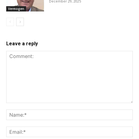
December 29, 2025
Vermogen
Leave a reply
Comment:
Na
Ema