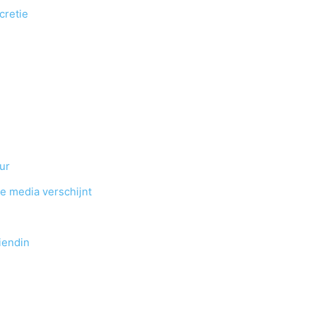
cretie
ur
e media verschijnt
iendin