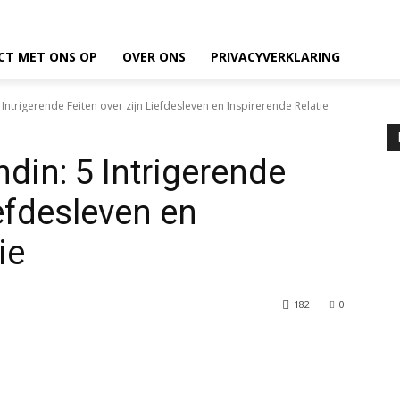
CT MET ONS OP
OVER ONS
PRIVACYVERKLARING
 Intrigerende Feiten over zijn Liefdesleven en Inspirerende Relatie
din: 5 Intrigerende
iefdesleven en
ie
182
0