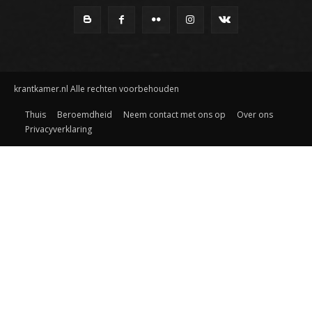
krantkamer.nl Alle rechten voorbehouden
Thuis
Beroemdheid
Neem contact met ons op
Over ons
Privacyverklaring