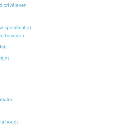
d privéleven
 specificatie)
 te bewaren
teit
hijnt
relatie
ia houdt