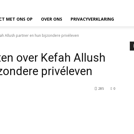
CT MET ONS OP
OVER ONS
PRIVACYVERKLARING
fah Allush partner en hun bijzondere privéleven
ten over Kefah Allush
zondere privéleven
285
0