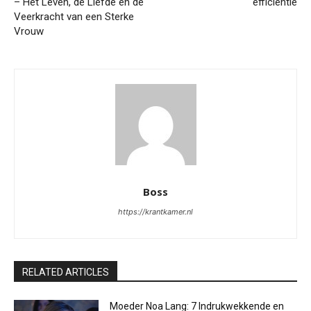
– Het Leven, de Liefde en de
efficiëntie
Veerkracht van een Sterke
Vrouw
Boss
https://krantkamer.nl
RELATED ARTICLES
Moeder Noa Lang: 7 Indrukwekkende en