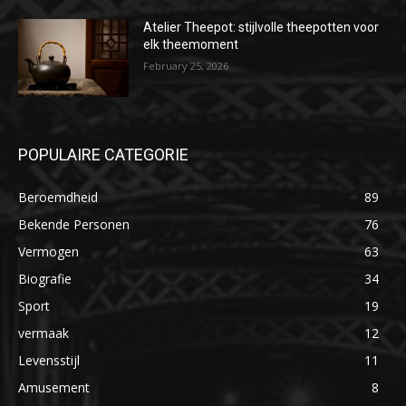
Atelier Theepot: stijlvolle theepotten voor
elk theemoment
February 25, 2026
POPULAIRE CATEGORIE
Beroemdheid
89
Bekende Personen
76
Vermogen
63
Biografie
34
Sport
19
vermaak
12
Levensstijl
11
Amusement
8