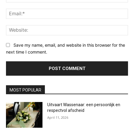
Ema
Web
Save my name, email, and website in this browser for the
next time I comment.
MOST POPULAR
Uitvaart Wassenaar: een persoonlijk en
respectvol afscheid
April 11, 2026