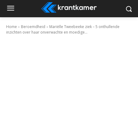
Home
Beroemdheid
Mariëlle Tweebeeke ziek – 5 onthullende
inzichten over haar onverwachte en moedige...