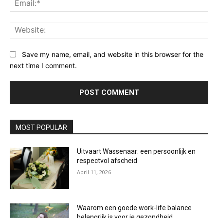
Web
Save my name, email, and website in this browser for the
next time I comment.
MOST POPULAR
Uitvaart Wassenaar: een persoonlijk en
respectvol afscheid
April 11, 2026
Waarom een goede work-life balance
belangrijk is voor je gezondheid