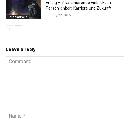
Erfolg – 7 faszinierende Einblicke in
Persönlichkeit, Karriere und Zukunft
January 22, 2026
Beroemdheid
Leave a reply
Comment:
Na
Ema