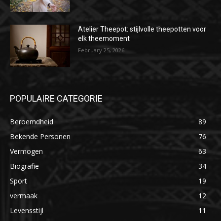
Atelier Theepot: stijlvolle theepotten voor
elk theemoment
February 25, 2026
POPULAIRE CATEGORIE
Beroemdheid
89
Bekende Personen
76
Vermogen
63
Biografie
34
Sport
19
vermaak
12
Levensstijl
11