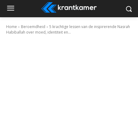
Home
Beroemdheid
5 krachtige lessen van de inspirerende Nasrah
Habiballah over moed, identiteit en...