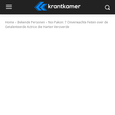
Home
Bekende Personen
Noi Pakon: 7 Onverwachte Feiten over de
Getalenteerde Actrice die Harten Veroverde