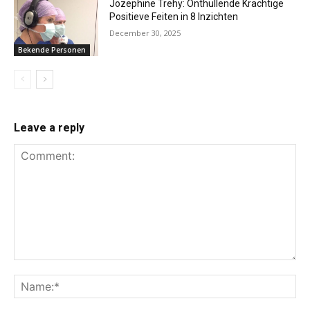
Jozephine Trehy: Onthullende Krachtige
Positieve Feiten in 8 Inzichten
December 30, 2025
Bekende Personen
Leave a reply
Comment:
Na