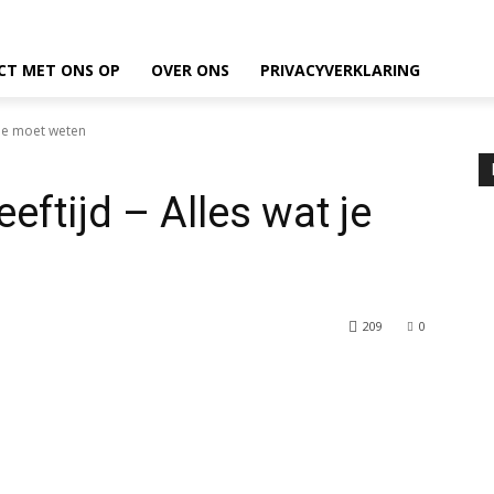
CT MET ONS OP
OVER ONS
PRIVACYVERKLARING
t je moet weten
eftijd – Alles wat je
209
0