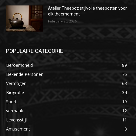
Atelier Theepot: stijlvolle theepotten voor
elk theemoment
February 25, 2026
POPULAIRE CATEGORIE
Beroemdheid
89
Bekende Personen
76
Vermogen
63
Biografie
34
Sport
19
vermaak
12
Levensstijl
11
Amusement
8