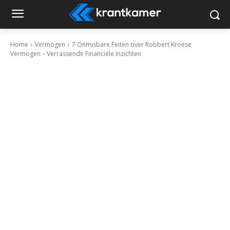
Home
Vermogen
7 Onmisbare Feiten over Robbert Kroese
Vermogen – Verrassende Financiële Inzichten