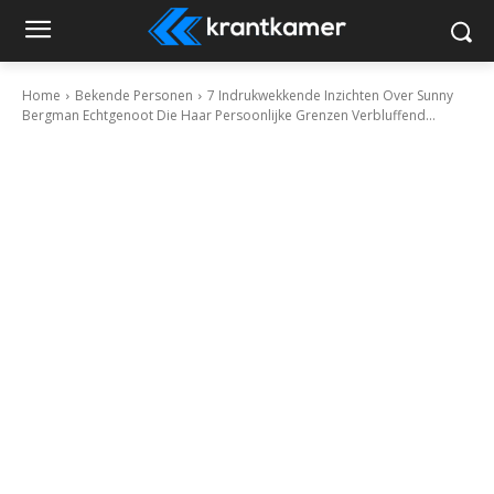
Home
Bekende Personen
7 Indrukwekkende Inzichten Over Sunny
Bergman Echtgenoot Die Haar Persoonlijke Grenzen Verbluffend...