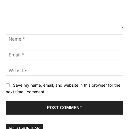
Comment:
Na
Ema
Web
Save my name, email, and website in this browser for the
next time I comment.
MOST POPULAR