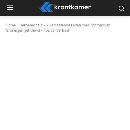
Home
Beroemdheid
7 Verrassende Feiten over Thomas van
Groningen getrouwd – Positief Verhaal