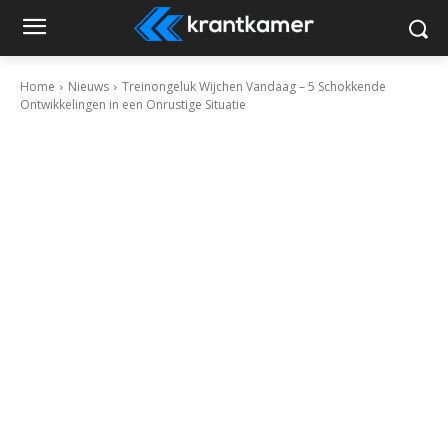
Home
Nieuws
Treinongeluk Wijchen Vandaag – 5 Schokkende
Ontwikkelingen in een Onrustige Situatie