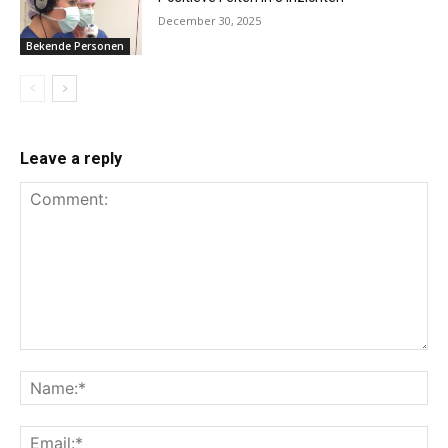
December 30, 2025
Bekende Personen
Leave a reply
Comment:
Na
Ema