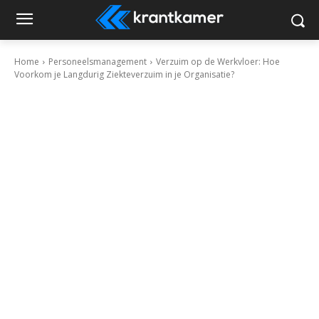
Home
Personeelsmanagement
Verzuim op de Werkvloer: Hoe
Voorkom je Langdurig Ziekteverzuim in je Organisatie?