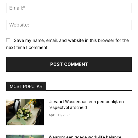
Ema
Web
Save my name, email, and website in this browser for the
next time I comment.
MOST POPULAR
Uitvaart Wassenaar: een persoonlijk en
respectvol afscheid
April 11, 2026
Waarom een goede work-life balance