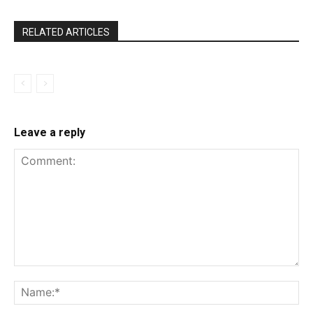
RELATED ARTICLES
Leave a reply
Comment:
Na