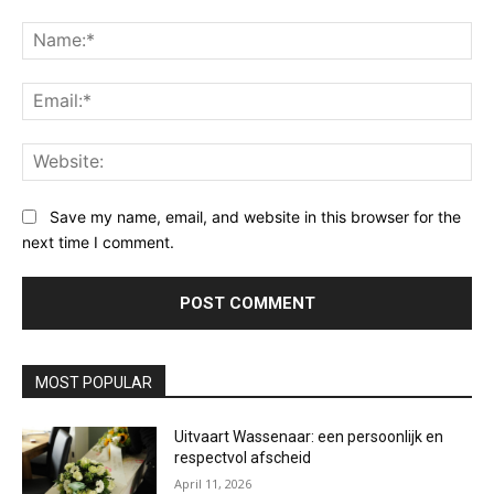
Comment:
Na
Ema
Web
Save my name, email, and website in this browser for the
next time I comment.
MOST POPULAR
Uitvaart Wassenaar: een persoonlijk en
respectvol afscheid
April 11, 2026