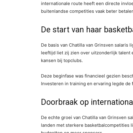
internationale route heeft een directe invl
buitenlandse competities vaak beter betale
De start van haar basketb
De basis van Chatilla van Grinsven salaris l
leeftijd liet zij zien over uitzonderlijk tal
kansen bij topclubs.
Deze beginfase was financieel gezien besch
Investeren in training en ervaring legde de
Doorbraak op internationa
De echte groei van Chatilla van Grinsven sal
landen met sterkere basketbalcompetities l
budgetten en meer sponsors.