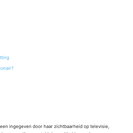
tting
jonair?
leen ingegeven door haar zichtbaarheid op televisie,