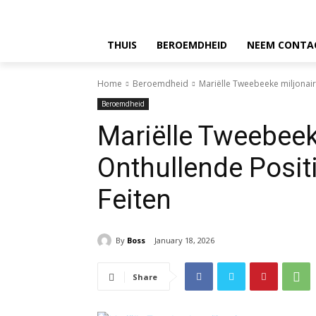
THUIS
BEROEMDHEID
NEEM CONTA
Home
Beroemdheid
Mariëlle Tweebeeke miljonair
Beroemdheid
Mariëlle Tweebeek
Onthullende Posit
Feiten
By
Boss
January 18, 2026
Share