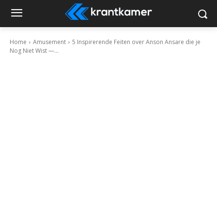
Home
Amusement
5 Inspirerende Feiten over Anson Ansare die je
Nog Niet Wist —...