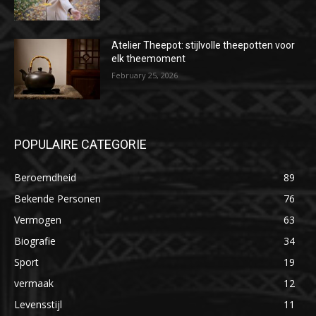
Atelier Theepot: stijlvolle theepotten voor
elk theemoment
February 25, 2026
POPULAIRE CATEGORIE
Beroemdheid
89
Bekende Personen
76
Vermogen
63
Biografie
34
Sport
19
vermaak
12
Levensstijl
11