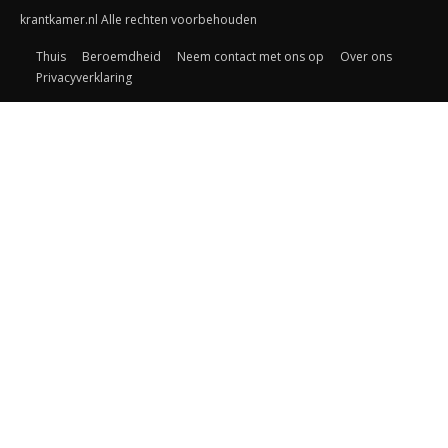
krantkamer.nl Alle rechten voorbehouden
Thuis
Beroemdheid
Neem contact met ons op
Over ons
Privacyverklaring