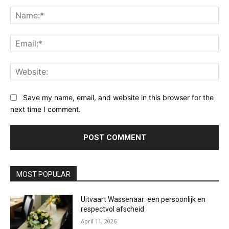
Comment:
Na
Ema
Web
Save my name, email, and website in this browser for the
next time I comment.
MOST POPULAR
Uitvaart Wassenaar: een persoonlijk en
respectvol afscheid
April 11, 2026