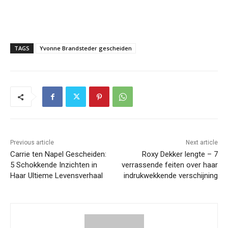
TAGS
Yvonne Brandsteder gescheiden
Previous article
Next article
Carrie ten Napel Gescheiden:
Roxy Dekker lengte – 7
5 Schokkende Inzichten in
verrassende feiten over haar
Haar Ultieme Levensverhaal
indrukwekkende verschijning