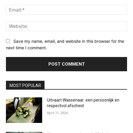
Ema
Web
Save my name, email, and website in this browser for the
next time I comment.
MOST POPULAR
Uitvaart Wassenaar: een persoonlijk en
respectvol afscheid
April 11, 2026