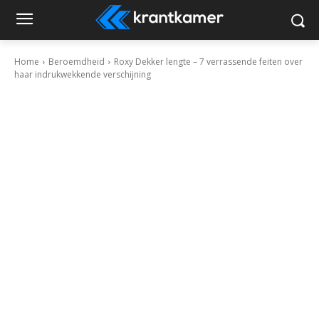
Home
Beroemdheid
Roxy Dekker lengte – 7 verrassende feiten over
haar indrukwekkende verschijning