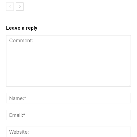
Leave a reply
Comment:
Na
Ema
Web