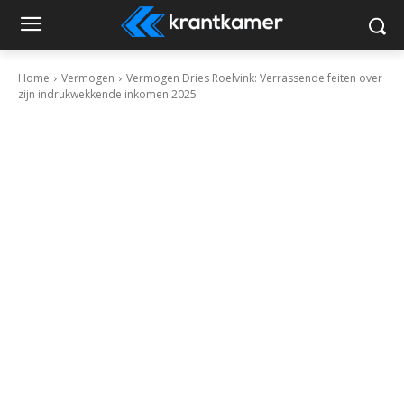
Home
Vermogen
Vermogen Dries Roelvink: Verrassende feiten over
zijn indrukwekkende inkomen 2025