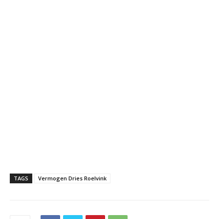
TAGS
Vermogen Dries Roelvink