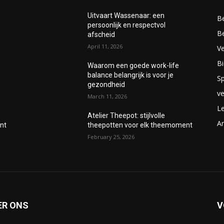
Uitvaart Wassenaar: een
B
persoonlijk en respectvol
B
afscheid
April 11, 2026
V
Bi
Waarom een goede work-life
balance belangrijk is voor je
Sp
gezondheid
v
March 11, 2026
Le
Atelier Theepot: stijlvolle
A
nt
theepotten voor elk theemoment
February 25, 2026
ER ONS
V