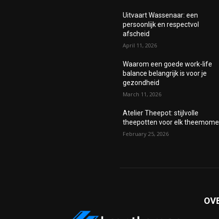
Uitvaart Wassenaar: een
persoonlijk en respectvol
afscheid
April 11, 2026
Waarom een goede work-life
balance belangrijk is voor je
gezondheid
March 11, 2026
Atelier Theepot: stijlvolle
theepotten voor elk theemome
February 25, 2026
OV