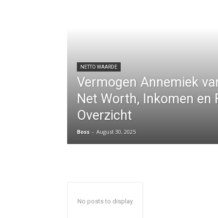
NETTO WAARDE
Vermogen Annemiek van
Net Worth, Inkomen en F
Overzicht
Boss
-
August 30, 2025
No posts to display