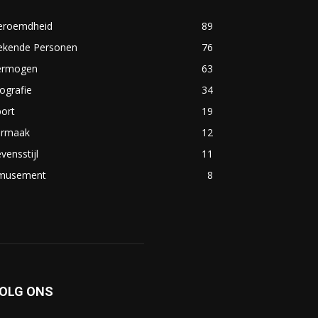
eroemdheid
89
ekende Personen
76
ermogen
63
ografie
34
ort
19
ermaak
12
vensstijl
11
musement
8
OLG ONS