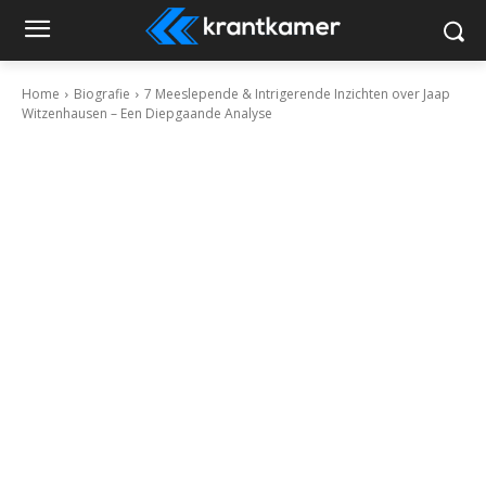
Home
Biografie
7 Meeslepende & Intrigerende Inzichten over Jaap
Witzenhausen – Een Diepgaande Analyse