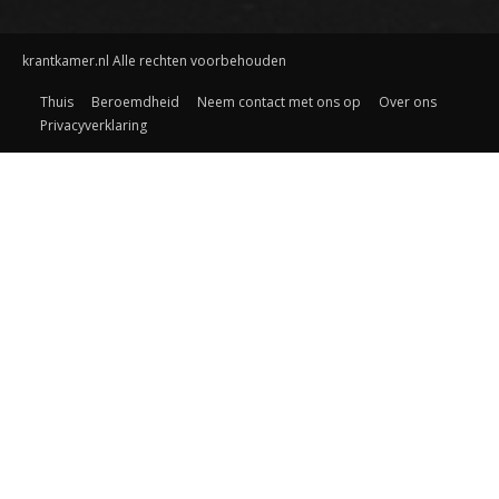
krantkamer.nl Alle rechten voorbehouden
Thuis
Beroemdheid
Neem contact met ons op
Over ons
Privacyverklaring