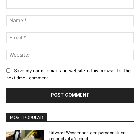
Comment:
Na
Ema
Web
Save my name, email, and website in this browser for the
next time I comment.
MOST POPULAR
Uitvaart Wassenaar: een persoonlijk en
respectvol afscheid