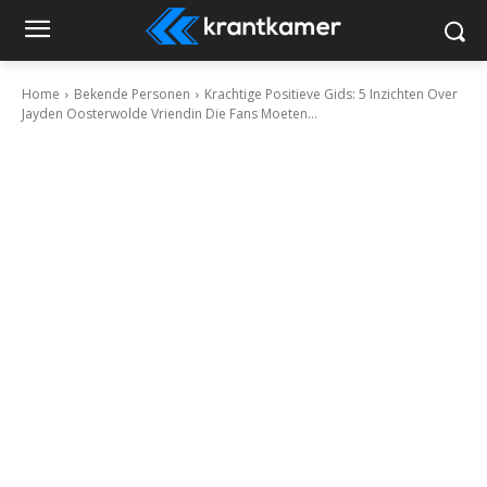
Home
Bekende Personen
Krachtige Positieve Gids: 5 Inzichten Over
Jayden Oosterwolde Vriendin Die Fans Moeten...