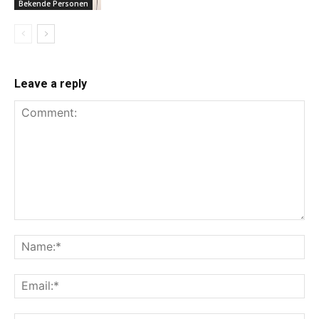
Bekende Personen
Leave a reply
Comment:
Na
Ema