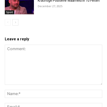
Krachtige Positieve Waarheid in 10 Feiten
December 27, 2025
Sport
Leave a reply
Comment:
Na
Ema