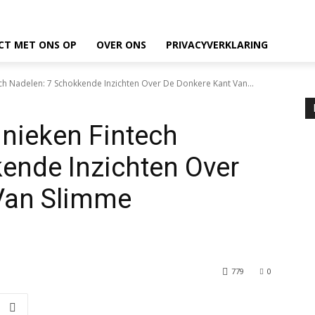
CT MET ONS OP
OVER ONS
PRIVACYVERKLARING
ch Nadelen: 7 Schokkende Inzichten Over De Donkere Kant Van...
nieken Fintech
ende Inzichten Over
Van Slimme
779
0