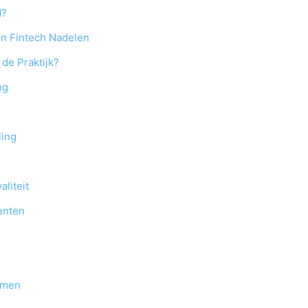
d?
en Fintech Nadelen
de Praktijk?
ng
ling
liteit
enten
rmen