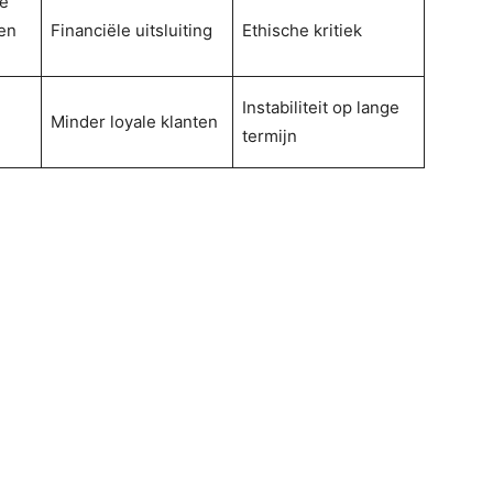
e
en
Financiële uitsluiting
Ethische kritiek
n
Instabiliteit op lange
Minder loyale klanten
termijn
d