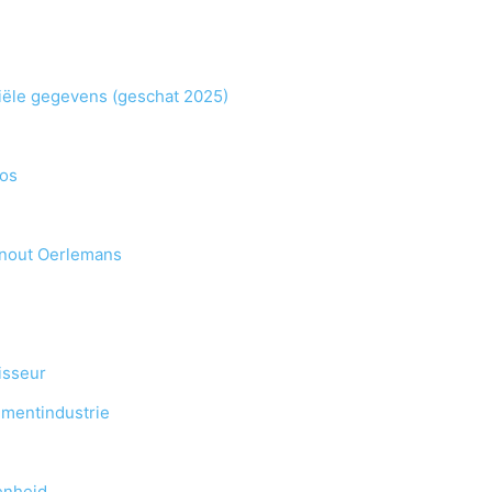
ciële gegevens (geschat 2025)
ros
inout Oerlemans
isseur
nmentindustrie
enheid