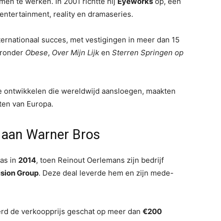
men te werken. In 2001 richtte hij
Eyeworks
op, een
p entertainment, reality en dramaseries.
nternationaal succes, met vestigingen in meer dan 15
aronder
Obese
,
Over Mijn Lijk
en
Sterren Springen op
te ontwikkelen die wereldwijd aansloegen, maakten
ten van Europa.
 aan Warner Bros
was in
2014
, toen Reinout Oerlemans zijn bedrijf
ision Group
. Deze deal leverde hem en zijn mede-
erd de verkoopprijs geschat op meer dan
€200