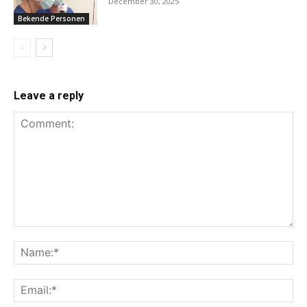
December 30, 2025
Bekende Personen
Leave a reply
Comment:
Na
Ema