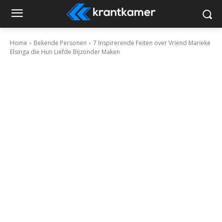
Home
Bekende Personen
7 Inspirerende Feiten over Vriend Marieke
Elsinga die Hun Liefde Bijzonder Maken