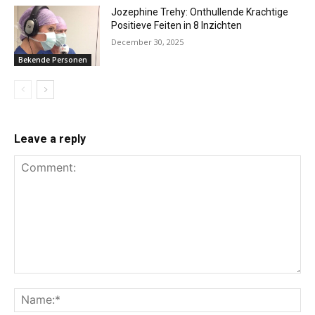
Jozephine Trehy: Onthullende Krachtige
Positieve Feiten in 8 Inzichten
December 30, 2025
Bekende Personen
Leave a reply
Comment:
Na