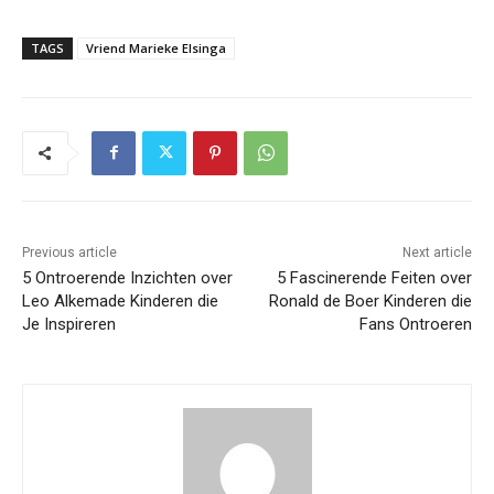
TAGS
Vriend Marieke Elsinga
Previous article
Next article
5 Ontroerende Inzichten over
5 Fascinerende Feiten over
Leo Alkemade Kinderen die
Ronald de Boer Kinderen die
Je Inspireren
Fans Ontroeren