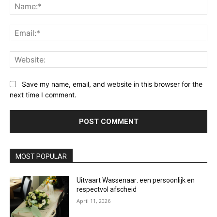
Na
Ema
Web
Save my name, email, and website in this browser for the
next time I comment.
MOST POPULAR
Uitvaart Wassenaar: een persoonlijk en
respectvol afscheid
April 11, 2026