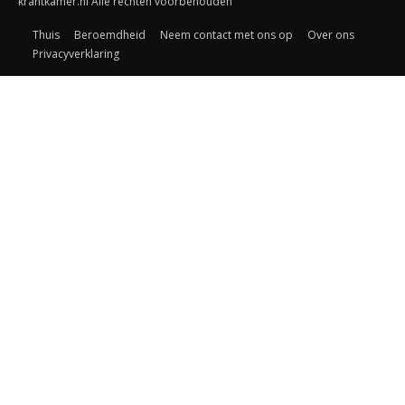
krantkamer.nl Alle rechten voorbehouden
Thuis
Beroemdheid
Neem contact met ons op
Over ons
Privacyverklaring