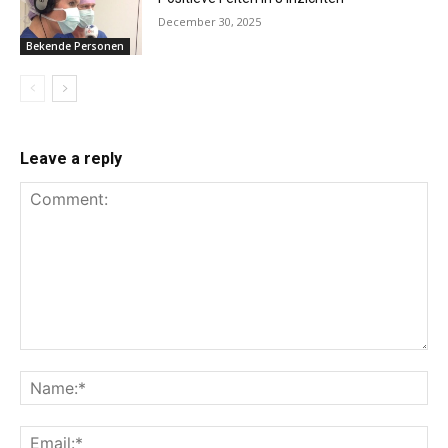
December 30, 2025
Bekende Personen
Leave a reply
Comment:
Na
Ema